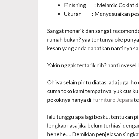
Finishing : Melamic Coklat de
Ukuran : Menyesuaikan pe
Sangat menarik dan sangat recomended 
rumah bukan? yaa tentunya oke punya 
kesan yang anda dapatkan nantinya saa
Yakin nggak tertarik nih? nanti nyese
Oh iya selain pintu diatas, ada juga l
cuma toko kami tempatnya, yuk cus ku
pokoknya hanya di
Furniture Jepara
te
lalu tunggu apa lagi bosku, tentukan 
lengkap rasa jika belum terhiasi den
hehehe…. Demikian penjelasan singkat 