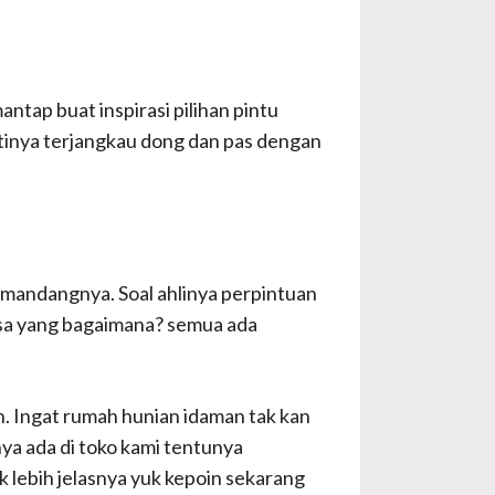
tap buat inspirasi pilihan pintu
tinya terjangkau dong dan pas dengan
 memandangnya. Soal ahlinya perpintuan
nsa yang bagaimana? semua ada
n. Ingat rumah hunian idaman tak kan
ya ada di toko kami tentunya
k lebih jelasnya yuk kepoin sekarang