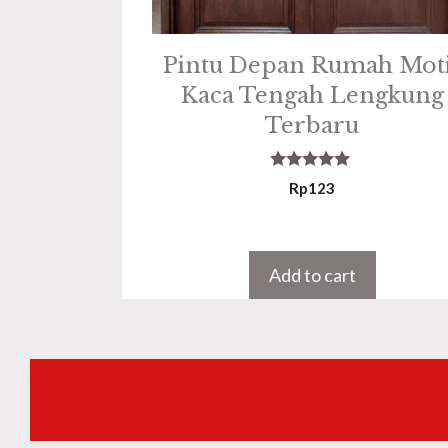
Pintu Depan Rumah Mot
Kaca Tengah Lengkung
Terbaru
5.00
Rp
123
out of 5
Add to cart