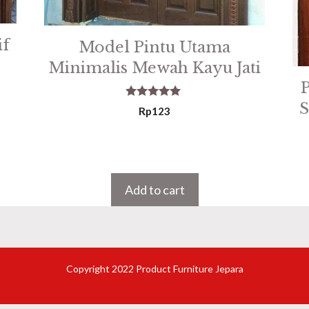
if
Model Pintu Utama
Minimalis Mewah Kayu Jati
S
5.00
Rp
123
out of 5
Add to cart
Copyright 2022 Product Furniture Jepara