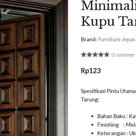
Minimali
Kupu Ta
Brand:
Furniture Jepar
(
1
customer 
5.00
out of 5
Rp
123
Spesifikasi Pintu Utama
Tarung:
Bahan Baku : Kay
Finishing : Mel
Keterangan : Uk