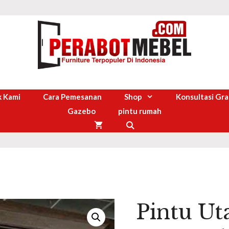
 Kami
Cara Pemesanan
Shop
Konsultasi Gra
Gazebo
pintu rumah
Pintu U