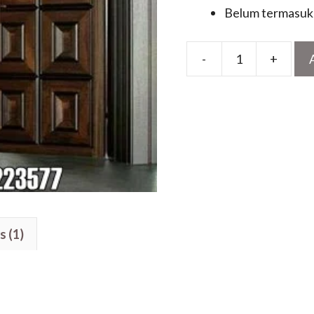
Belum termasuk 
-
+
Pintu
Utama
Terbaru
Minimalis
Kayu
Jati
Kupu
Tarung
quantity
s (1)