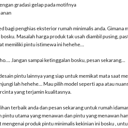
ngan gradasi gelap pada motifnya
sanan
bagi penghias eksterior rumah minimalis anda. Gimana man
bosku. Masalah harga produk tak usah diambil pusing, pas
t memiliki pintu istimewa ini hehehe…
l lho…. Jangan sampai ketinggalan bosku, pesan sekarang…
ho desain pintu lainnya yang siap untuk memikat mata saat
njungi lah hehehe… Mau pilih model seperti apa atau nua
rcinta yang terjamin kualitasnya.
pilihan terbaik anda dan pesan sekarang untuk rumah idama
gan pintu utama yang menawan dan pintu yang menawan han
mengenai produk pintu minimalis kekinian ini bosku , untu