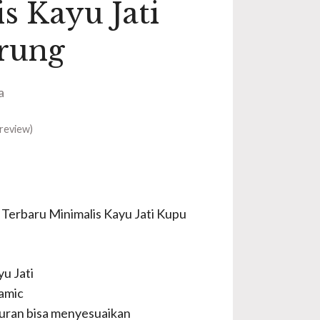
s Kayu Jati
rung
a
review)
 Terbaru Minimalis Kayu Jati Kupu
u Jati
amic
uran bisa menyesuaikan