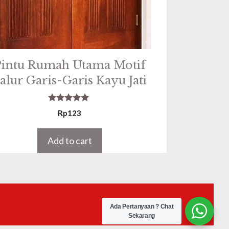
Pintu Rumah Utama Motif
alur Garis-Garis Kayu Jati
5.00
Rp
123
out of 5
Add to cart
Ada Pertanyaan ? Chat
Sekarang