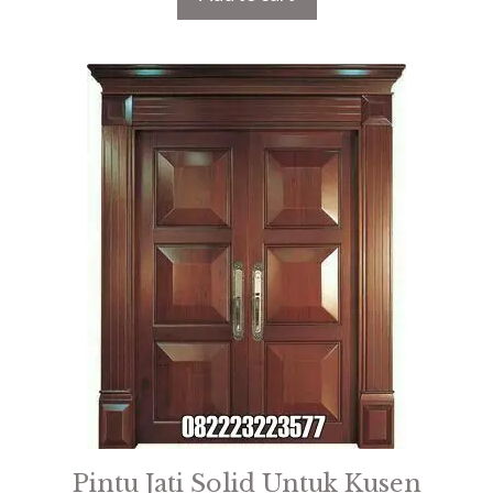
f
5
Pintu Jati Solid Untuk Kusen