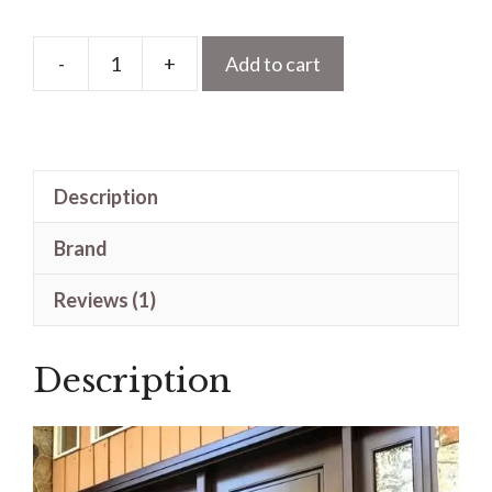
-
+
Add to cart
Pintu
Rumah
Minimalis
Modern
Description
Model
Terbaru
Brand
Kayu
Jati
Reviews (1)
quantity
Description