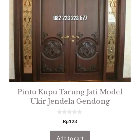
Pintu Kupu Tarung Jati Model
Ukir Jendela Gendong
0
Rp
123
o
u
t
Add to cart
o