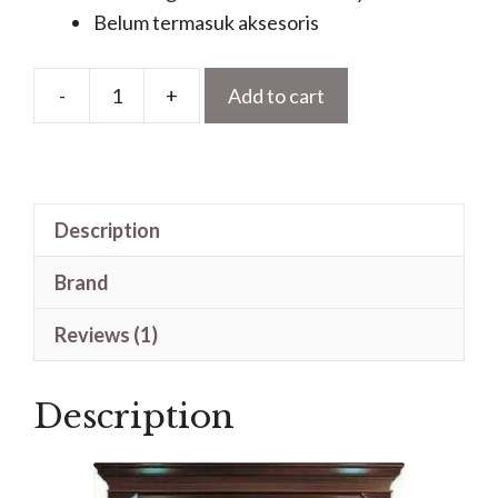
Belum termasuk aksesoris
-
+
Add to cart
Pintu
Jati
Solid
Untuk
Description
Kusen
Utama
Brand
Rumah
quantity
Reviews (1)
Description