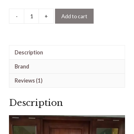
-
+
Add to cart
Pintu
Utama
Singel
1
Description
Daun
Kombinasi
Brand
Jendela
Kaca
Reviews (1)
Kanan
Kiri
Description
quantity