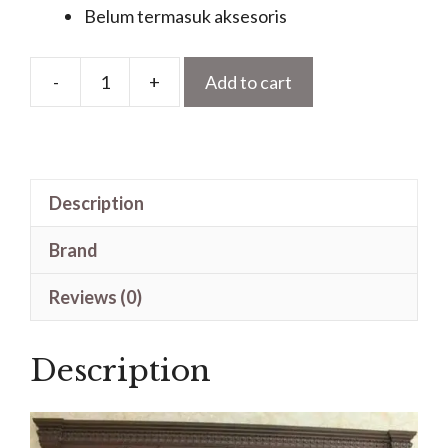
Belum termasuk aksesoris
-
+
Add to cart
Pintu
Kupu
Tarung
Jati
Description
Model
Ukir
Brand
Jendela
Gendong
Reviews (0)
quantity
Description