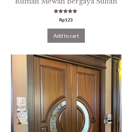
Rumah Mewah Bergaya Sultan
5.00
Rp
123
out of 5
Add to cart