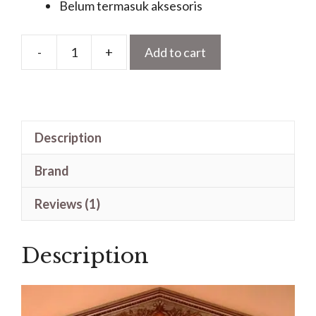
Belum termasuk aksesoris
-
+
Add to cart
Pintu
Ukir
Arcitrafe
Lancip
Description
Kayu
Jati
Brand
Jepara
quantity
Reviews (1)
Description