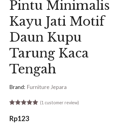
Pintu Minimalis
Kayu Jati Motif
Daun Kupu
Tarung Kaca
Tengah
Brand:
Furniture Jepara
(
1
customer review)
5.00
out of 5
Rp
123