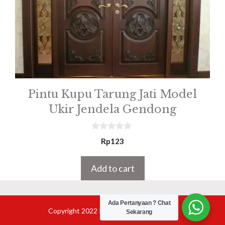
Pintu Kupu Tarung Jati Model
Ukir Jendela Gendong
0
Rp
123
o
u
t
Add to cart
o
f
5
Ada Pertanyaan ? Chat
Copyright 2022 Product Furniture Jepara
Sekarang