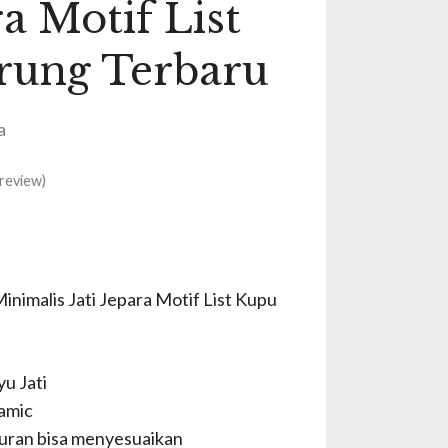
ra Motif List
rung Terbaru
a
review)
Minimalis Jati Jepara Motif List Kupu
u Jati
amic
uran bisa menyesuaikan