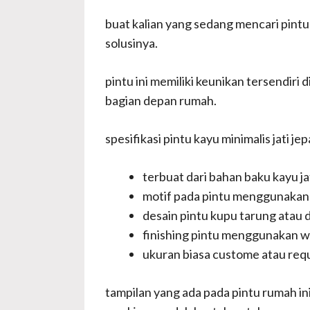
buat kalian yang sedang mencari pintu r
solusinya.
pintu ini memiliki keunikan tersendir
bagian depan rumah.
spesifikasi pintu kayu minimalis jati jep
terbuat dari bahan baku kayu ja
motif pada pintu menggunakan n
desain pintu kupu tarung atau 
finishing pintu menggunakan w
ukuran biasa custome atau req
tampilan yang ada pada pintu rumah in