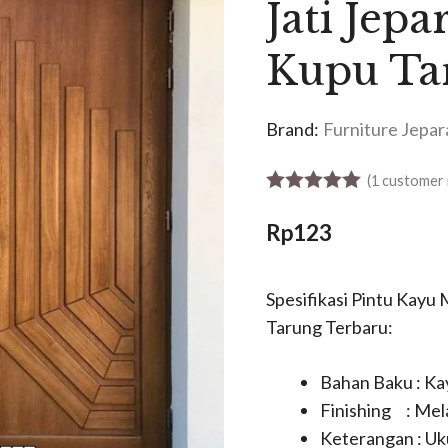
Jati Jepa
Kupu Ta
Brand:
Furniture Jepar
(
1
customer 
5.00
out of 5
Rp
123
Spesifikasi Pintu Kayu 
Tarung Terbaru:
Bahan Baku : Kay
Finishing : Mel
Keterangan : Uk