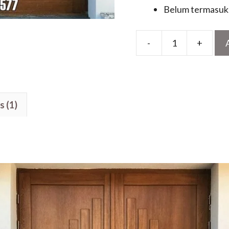
Belum termasuk 
-
+
Pintu
Kayu
Minimalis
Jati
s (1)
Jepara
Motif
List
Kupu
Tarung
Terbaru
quantity