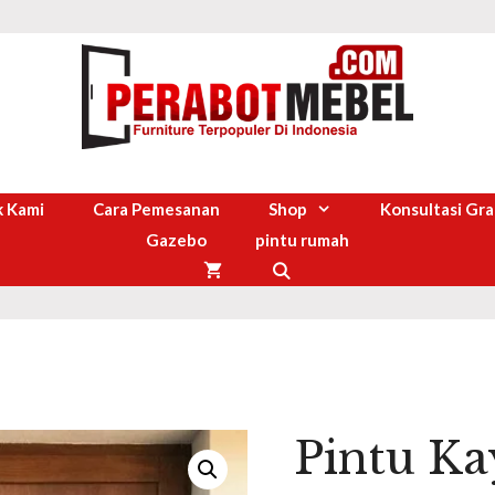
 Kami
Cara Pemesanan
Shop
Konsultasi Gra
Gazebo
pintu rumah
Pintu Ka