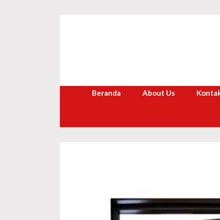
Langsung
ke
isi
Beranda
About Us
Kontak