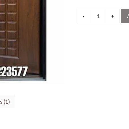
-
+
Pintu
Kamar
Minimalis
Motif
Bata
Kotak
Kayu
Jati
quantity
s (1)