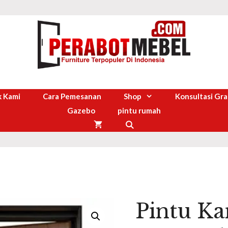
 Kami
Cara Pemesanan
Shop
Konsultasi Gra
Gazebo
pintu rumah
Pintu K