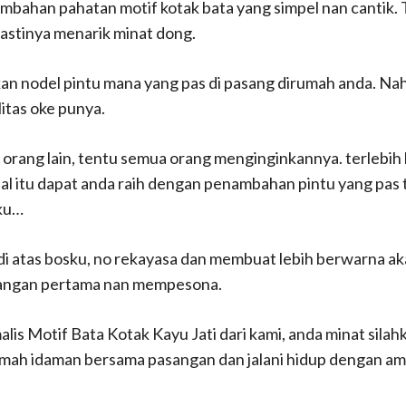
mbahan pahatan motif kotak bata yang simpel nan cantik. 
astinya menarik minat dong.
an nodel pintu mana yang pas di pasang dirumah anda. Nah
itas oke punya.
 orang lain, tentu semua orang menginginkannya. terlebih la
a hal itu dapat anda raih dengan penambahan pintu yang p
sku…
di atas bosku, no rekayasa dan membuat lebih berwarna ak
ndangan pertama nan mempesona.
is Motif Bata Kotak Kayu Jati dari kami, anda minat silahka
umah idaman bersama pasangan dan jalani hidup dengan a