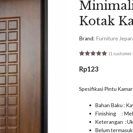
Minimali
Kotak Ka
Brand:
Furniture Jepar
(
1
customer 
5.00
out of 5
Rp
123
Spesifikasi Pintu Kamar
Bahan Baku : Kay
Finishing : Me
Keterangan : Uk
Belum termasuk 