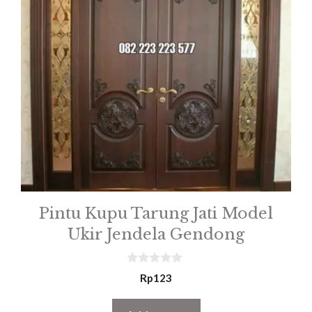
Pintu Kupu Tarung Jati Model
Ukir Jendela Gendong
0
Rp
123
o
u
t