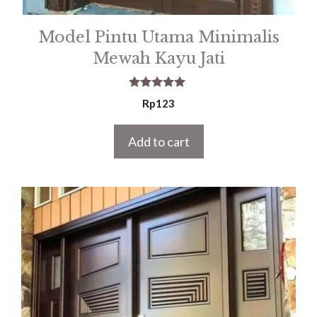
Model Pintu Utama Minimalis
Mewah Kayu Jati
5.00
Rp
123
out of 5
Add to cart