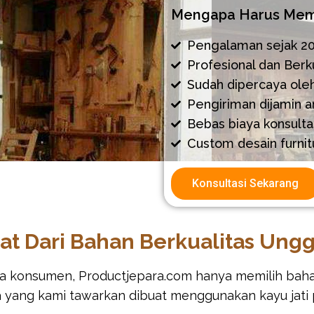
Mengapa Harus Memi
Pengalaman sejak 2
Profesional dan Berku
Sudah dipercaya ole
Pengiriman dijamin 
Bebas biaya konsulta
Custom desain furnit
Konsultasi Sekarang
at Dari Bahan Berkualitas Ung
a konsumen, Productjepara.com hanya memilih bahan 
ra yang kami tawarkan dibuat menggunakan kayu jati 