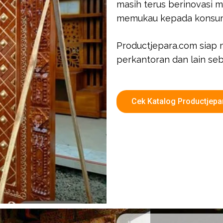
masih terus berinovasi m
memukau kepada konsu
Productjepara.com siap 
perkantoran dan lain seb
Cek Katalog Productjep