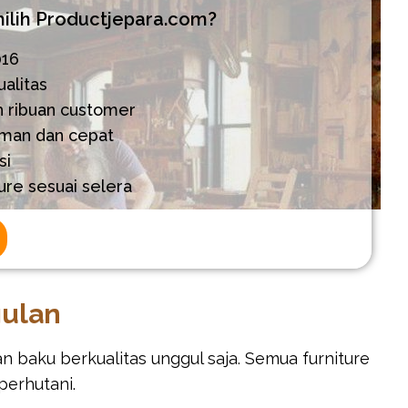
lih Productjepara.com?
016
alitas
h ribuan customer
aman dan cepat
si
ure sesuai selera
gulan
baku berkualitas unggul saja. Semua furniture
perhutani.