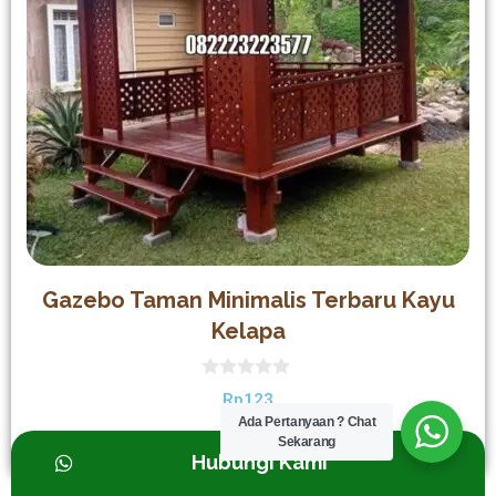
Gazebo Taman Minimalis Terbaru Kayu
Kelapa
0
Rp
123
out
Ada Pertanyaan ? Chat
of
5
Sekarang
Add to cart
Hubungi Kami