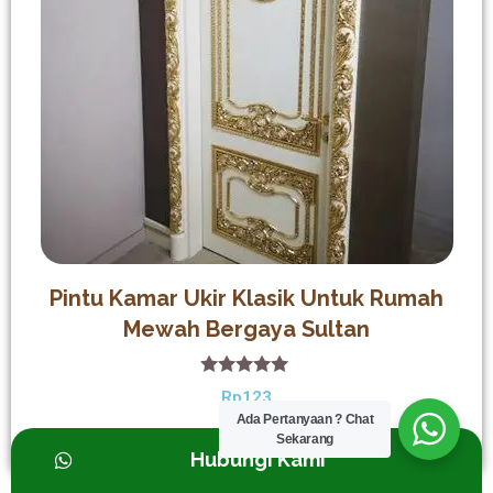
Pintu Kamar Ukir Klasik Untuk Rumah
Mewah Bergaya Sultan
5.00
Rp
123
out of 5
Ada Pertanyaan ? Chat
Sekarang
Add to cart
Hubungi Kami