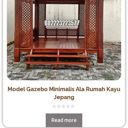
Model Gazebo Minimalis Ala Rumah Kayu
Jepang
0
out
Read more
of
5