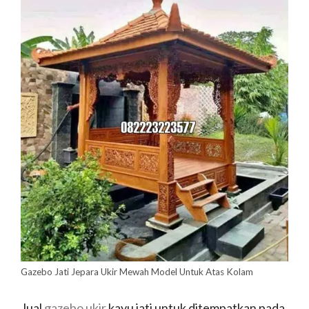
Gazebo Jati Jepara Ukir Mewah Model Untuk Atas Kolam
Jual
gazebo ukir
kayu jati untuk ditempatkan pada