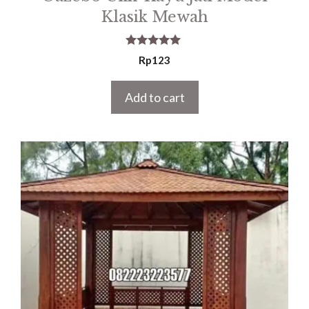
Klasik Mewah
5.00
Rp
123
out of 5
Add to cart