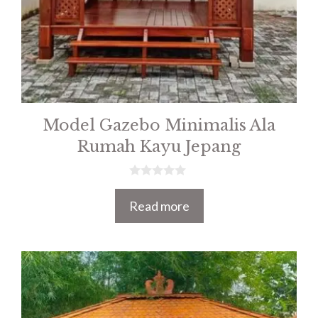
Model Gazebo Minimalis Ala
Rumah Kayu Jepang
0
o
Read more
u
t
o
f
5