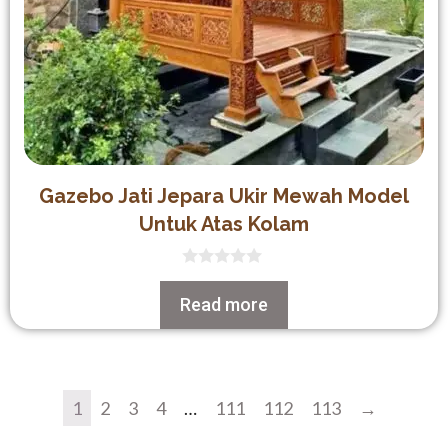
Gazebo Jati Jepara Ukir Mewah Model
Untuk Atas Kolam
0
out
Read more
of
5
1
2
3
4
…
111
112
113
→