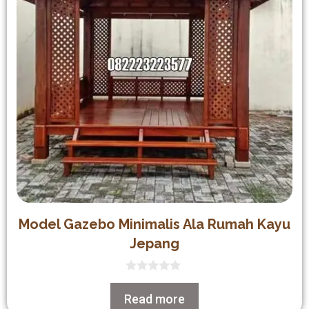
Model Gazebo Minimalis Ala Rumah Kayu
Jepang
0
out
Read more
of