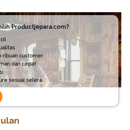
lih Productjepara.com?
016
alitas
h ribuan customer
aman dan cepat
si
ure sesuai selera
gulan