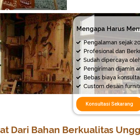
Mengapa Harus Memi
Pengalaman sejak 2
Profesional dan Berku
Sudah dipercaya ole
Pengiriman dijamin 
Bebas biaya konsulta
Custom desain furnit
Konsultasi Sekarang
at Dari Bahan Berkualitas Ung