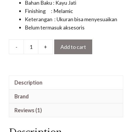
Bahan Baku : Kayu Jati
Finishing : Melamic
Keterangan : Ukuran bisa menyesuaikan
Belum termasuk aksesoris
-
+
Add to cart
Pintu
Utama
Lengkung
Kayu
Description
Jati
Motif
Brand
Kaca
Tengah
Reviews (1)
Terbaru
quantity