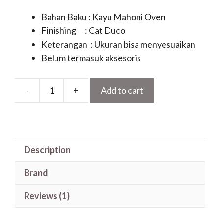
Bahan Baku : Kayu Mahoni Oven
Finishing : Cat Duco
Keterangan : Ukuran bisa menyesuaikan
Belum termasuk aksesoris
-
+
Add to cart
Pintu
Utama
Besar
Kecil
Description
Model
Kupu
Brand
Tarung
Ukiran
Reviews (1)
Gold