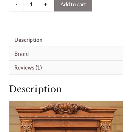
-
+
Add to cart
Pintu
Ukiran
Kayu
Jati
Description
Motif
Klasik
Brand
Kupu
Tarung
Reviews (1)
quantity
Description