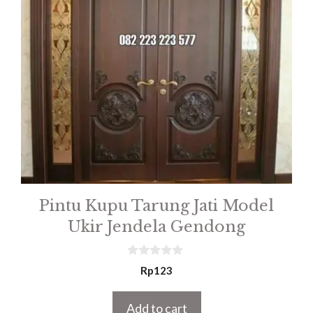
Pintu Kupu Tarung Jati Model
Ukir Jendela Gendong
0
Rp
123
o
u
t
Add to cart
o