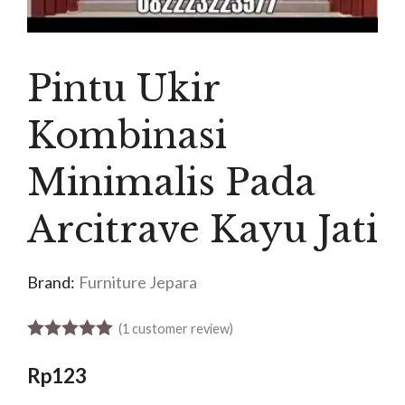
Pintu Ukir
Kombinasi
Minimalis Pada
Arcitrave Kayu Jati
Brand:
Furniture Jepara
(
1
customer review)
5.00
out of 5
Rp
123