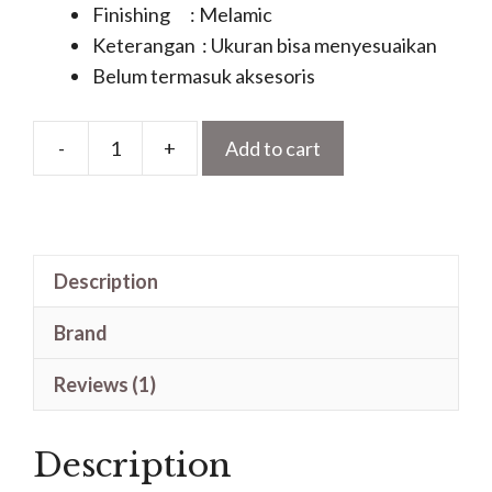
Finishing : Melamic
Keterangan : Ukuran bisa menyesuaikan
Belum termasuk aksesoris
-
+
Add to cart
Pintu
Ukir
Kamar
Tidur
Description
Kayu
Jati
Brand
Jepara
Terbaru
Reviews (1)
quantity
Description