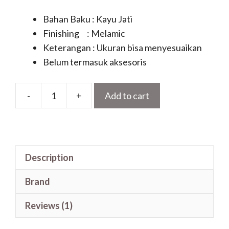
Bahan Baku : Kayu Jati
Finishing : Melamic
Keterangan : Ukuran bisa menyesuaikan
Belum termasuk aksesoris
-
+
Add to cart
Pintu
Ukir
Jepara
Terbaru
Description
Kayu
Jati
Brand
Motif
Klasik
Reviews (1)
Arabian