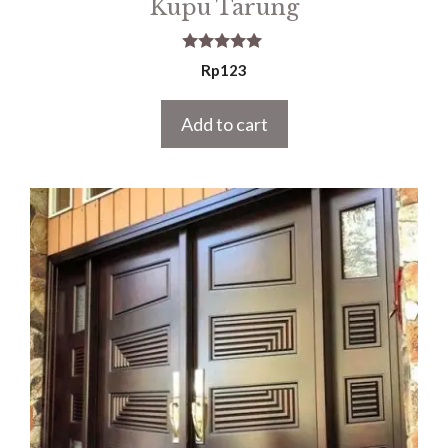
Kupu Tarung
5.00
Rp
123
out of 5
Add to cart