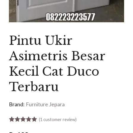
Pintu Ukir
Asimetris Besar
Kecil Cat Duco
Terbaru
Brand:
Furniture Jepara
(
1
customer review)
5.00
out of 5