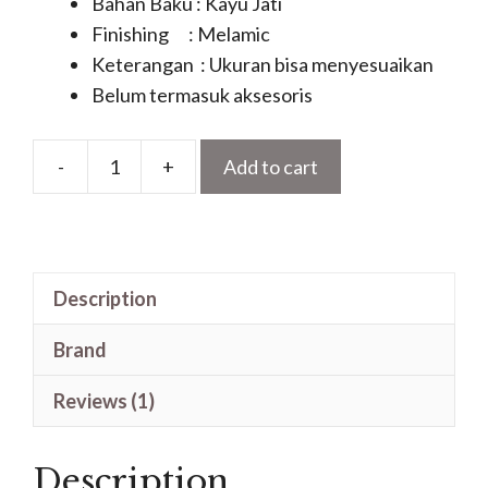
Bahan Baku : Kayu Jati
Finishing : Melamic
Keterangan : Ukuran bisa menyesuaikan
Belum termasuk aksesoris
-
+
Add to cart
Pintu
Rumah
Mewah
Klasik
Description
Kusen
Arcitrafe
Brand
Motif
Gapura
Reviews (1)
Kayu
Jati
Description
quantity