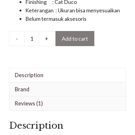
Finishing : Cat Duco
Keterangan : Ukuran bisa menyesuaikan
Belum termasuk aksesoris
-
+
Add to cart
Pintu
Minimalis
Utama
Rumah
Description
Cat
Duco
Brand
Warna
Abu
Reviews (1)
Doff
Kombinasi
Description
Kaca