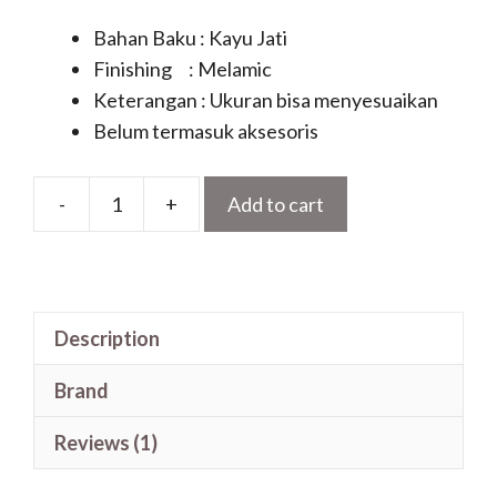
Bahan Baku : Kayu Jati
Finishing : Melamic
Keterangan : Ukuran bisa menyesuaikan
Belum termasuk aksesoris
-
+
Add to cart
Pintu
Lengkung
Atas
Terbaru
Description
Model
Ukir
Brand
Kayu
Jati
Reviews (1)
quantity