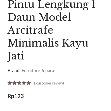
Pintu Lengkung 1
Daun Model
Arcitrafe
Minimalis Kayu
Jati
Brand:
Furniture Jepara
(
1
customer review)
5.00
out of 5
Rp
123