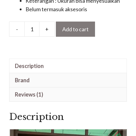
Keterangan : Ukuran bisa menyesuaikan
Belum termasuk aksesoris
-
+
Add to cart
Pintu
Kayu
Jati
Ukir
Description
Terbaru
Untuk
Brand
Kusen
Utama
Reviews (1)
Rumah
quantity
Description