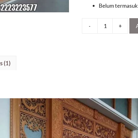
Belum termasuk 
-
+
Model
Pintu
Utama
Klasik
s (1)
Ukiran
Jepara
Kayu
Jati
Motif
Elegan
quantity