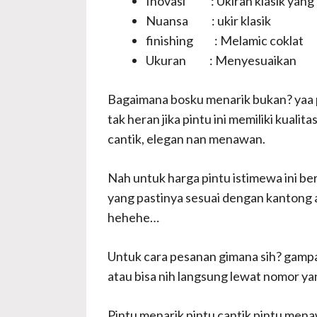
Inovasi : Ukiran klasik yang
Nuansa : ukir klasik
finishing : Melamic coklat
Ukuran : Menyesuaikan
Bagaimana bosku menarik bukan? yaa pa
tak heran jika pintu ini memiliki kuali
cantik, elegan nan menawan.
Nah untuk harga pintu istimewa ini ber
yang pastinya sesuai dengan kantong a
hehehe…
Untuk cara pesanan gimana sih? gampa
atau bisa nih langsung lewat nomor ya
Pintu menarik pintu cantik pintu mena