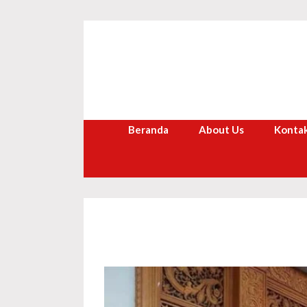
Langsung
ke
isi
Beranda
About Us
Kontak