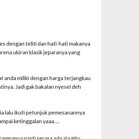
s dengan teliti dan hati-hati makanya
karena ukiran klasik jeparanya yang
at anda miliki dengan harga terjangkau
inya. Jadi gak bakalan nyesel deh
a lalu ikuti petunjuk pemesanannya
sampai ketinggalan yaaa….
ampanya pasti serasa ada aja gitu