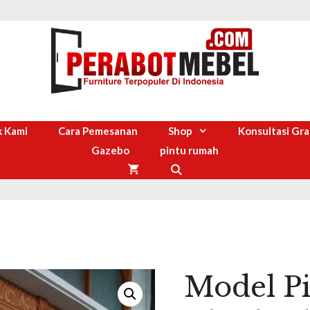
 Kami
Cara Pemesanan
Shop
Konsultasi Gra
Gazebo
pintu rumah
Model P