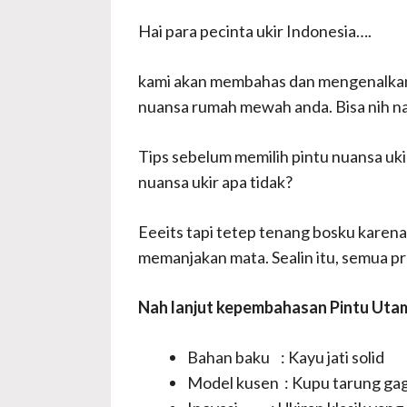
Hai para pecinta ukir Indonesia….
kami akan membahas dan mengenalkan 
nuansa rumah mewah anda. Bisa nih na
Tips sebelum memilih pintu nuansa uki
nuansa ukir apa tidak?
Eeeits tapi tetep tenang bosku karena
memanjakan mata. Sealin itu, semua p
Nah lanjut kepembahasan Pintu Utama 
Bahan baku : Kayu jati solid
Model kusen : Kupu tarung ga