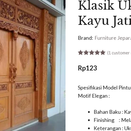
Klasik U
Kayu Jat
Brand:
Furniture Jepar
(
1
customer 
5.00
out of 5
Rp
123
Spesifikasi Model Pintu
Motif Elegan :
Bahan Baku : Kay
Finishing : Mel
Keterangan : Uk