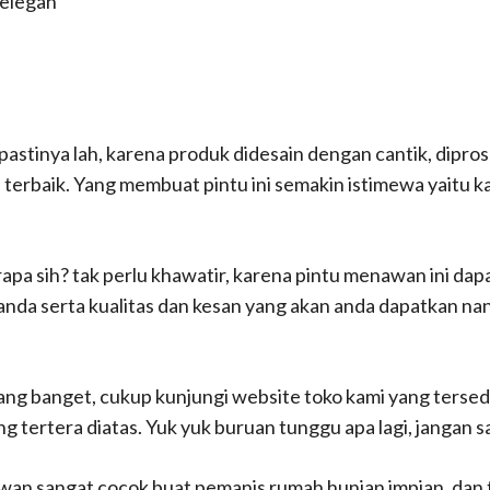
 elegan
stinya lah, karena produk didesain dengan cantik, diprose
tas terbaik. Yang membuat pintu ini semakin istimewa yaitu 
apa sih? tak perlu khawatir, karena pintu menawan ini dap
nda serta kualitas dan kesan yang akan anda dapatkan nant
ng banget, cukup kunjungi website toko kami yang tersedi
ng tertera diatas. Yuk yuk buruan tunggu apa lagi, jangan 
wan sangat cocok buat pemanis rumah hunian impian, dan t