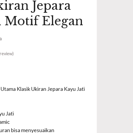
kiran Jepara
i Motif Elegan
a
review)
 Utama Klasik Ukiran Jepara Kayu Jati
u Jati
amic
uran bisa menyesuaikan