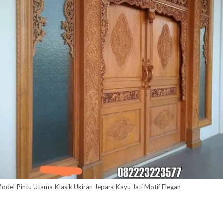
odel Pintu Utama Klasik Ukiran Jepara Kayu Jati Motif Elegan