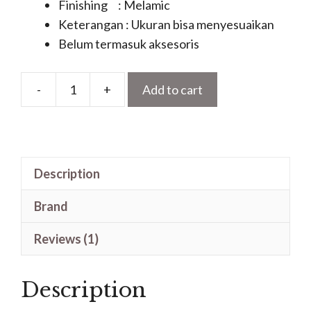
Finishing : Melamic
Keterangan : Ukuran bisa menyesuaikan
Belum termasuk aksesoris
-
+
Add to cart
Model
Pintu
Kayu
Jati
Description
Mewah
Motif
Brand
Bingkai
Gapura
Reviews (1)
Terbaru
quantity
Description