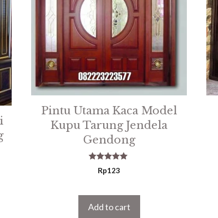
Pintu Utama Kaca Model
i
Kupu Tarung Jendela
g
Gendong
5.00
Rp
123
out of 5
Add to cart