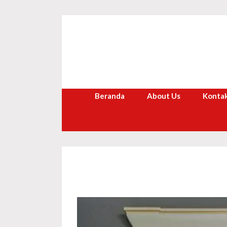
Langsung
ke
isi
Beranda
About Us
Kontak