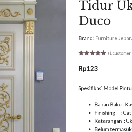
Tidur U
Duco
Brand:
Furniture Jepar
(
1
customer 
5.00
out of 5
Rp
123
Spesifikasi Model Pint
Bahan Baku : K
Finishing : Cat
Keterangan : Uk
Belum termasuk 