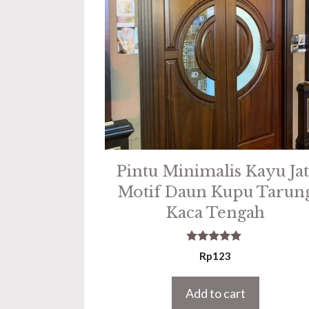
Pintu Minimalis Kayu Jat
Motif Daun Kupu Tarun
Kaca Tengah
5.00
Rp
123
out of 5
Add to cart