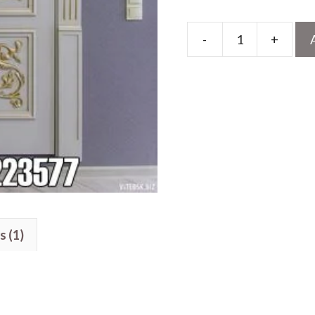
-
+
Model
Pintu
Kamar
Tidur
Ukir
Mewah
Cat
Duco
quantity
s (1)