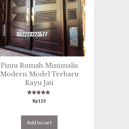
Pintu Rumah Minimalis
Modern Model Terbaru
Kayu Jati
5.00
Rp
123
out of 5
Add to cart