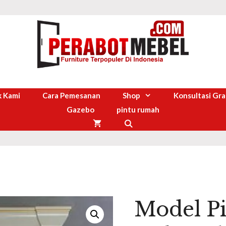
 Kami
Cara Pemesanan
Shop
Konsultasi Gra
Gazebo
pintu rumah
Model P