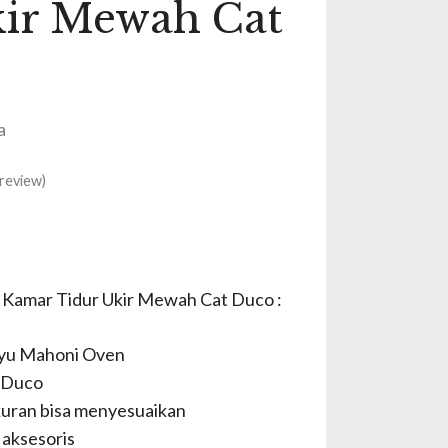
kir Mewah Cat
a
review)
u Kamar Tidur Ukir Mewah Cat Duco :
ayu Mahoni Oven
 Duco
uran bisa menyesuaikan
aksesoris