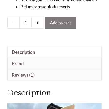
Belum termasuk aksesoris
-
+
Add to cart
Model
Pintu
Jati
Untuk
Description
Rumah
Minimalis
Brand
Terbaru
quantity
Reviews (1)
Description