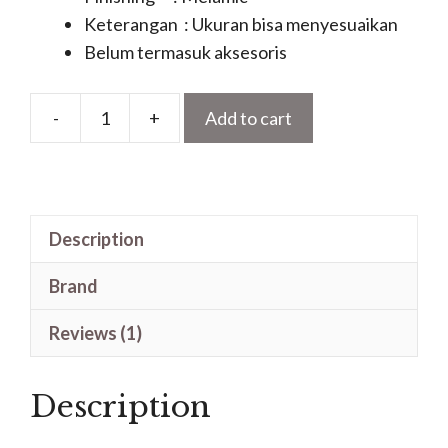
Keterangan : Ukuran bisa menyesuaikan
Belum termasuk aksesoris
-
+
Add to cart
Model
Pintu
Jati
Ukir
Description
Jepara
Motif
Brand
Daun
Kupu
Reviews (1)
Tarung
quantity
Description