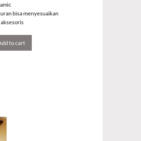
lamic
uran bisa menyesuaikan
aksesoris
Add to cart