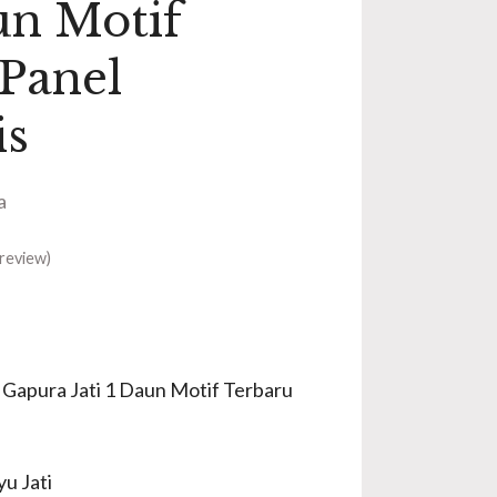
aun Motif
Panel
is
a
review)
u Gapura Jati 1 Daun Motif Terbaru
u Jati