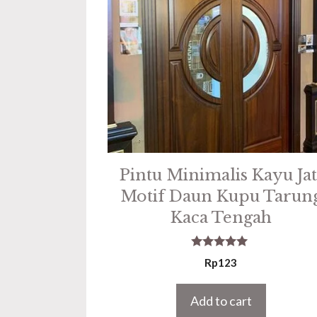
Pintu Minimalis Kayu Jat
Motif Daun Kupu Tarun
Kaca Tengah
5.00
Rp
123
out of 5
Add to cart