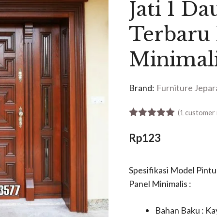
Jati 1 D
Terbaru 
Minimal
Brand:
Furniture Jepar
(
1
customer 
5.00
out of 5
Rp
123
Spesifikasi Model Pint
Panel Minimalis :
Bahan Baku : Kay