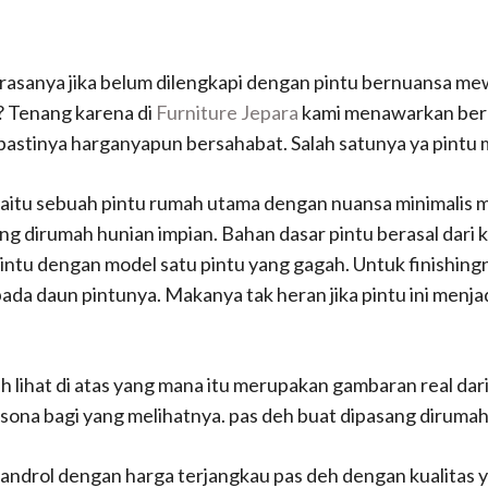
asanya jika belum dilengkapi dengan pintu bernuansa me
a? Tenang karena di
Furniture Jepara
kami menawarkan berba
pastinya harganyapun bersahabat. Salah satunya ya pintu m
yaitu sebuah pintu rumah utama dengan nuansa minimalis 
 dirumah hunian impian. Bahan dasar pintu berasal dari ka
 pintu dengan model satu pintu yang gagah. Untuk finishing
pada daun pintunya. Makanya tak heran jika pintu ini menja
h lihat di atas yang mana itu merupakan gambaran real da
esona bagi yang melihatnya. pas deh buat dipasang diruma
bandrol dengan harga terjangkau pas deh dengan kualitas 