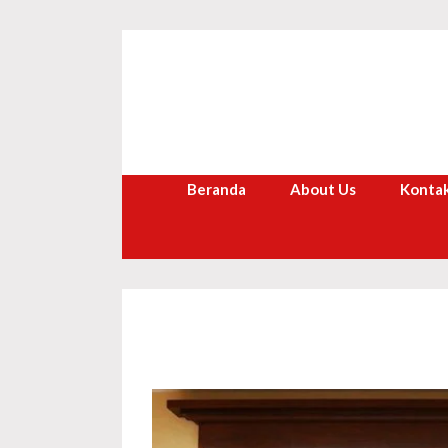
Langsung
ke
isi
Beranda
About Us
Kontak