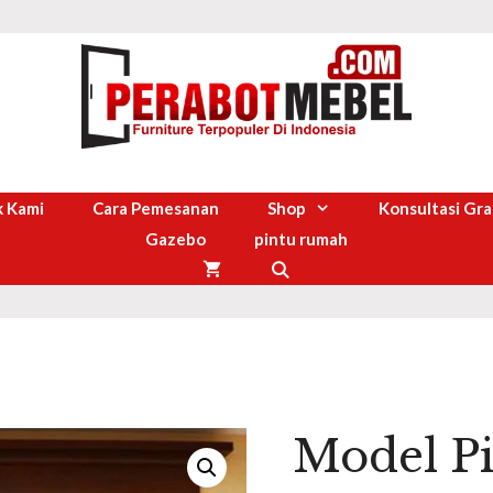
 Kami
Cara Pemesanan
Shop
Konsultasi Gra
Gazebo
pintu rumah
Model P