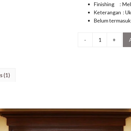
Finishing : Me
Keterangan : Uk
Belum termasuk 
-
+
Model
Pintu
Gapura
Jati
s (1)
1
Daun
Motif
Terbaru
Panel
Minimalis
quantity