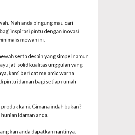
wah. Nah anda bingung mau cari
gi inspirasi pintu dengan inovasi
inimalis mewah ini.
mewah serta desain yang simpel namun
yu jati solid kualitas unggulan yang
nya, kami beri cat melamic warna
di pintu idaman bagi setiap rumah
ri produk kami. Gimana indah bukan?
h hunian idaman anda.
yang kan anda dapatkan nantinya.