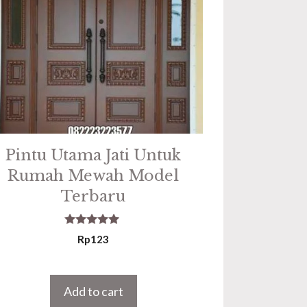
Pintu Utama Jati Untuk
Rumah Mewah Model
Terbaru
5.00
Rp
123
out of 5
Add to cart