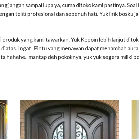
ang jangan sampai lupa ya, cuma ditoko kami pastinya. Soal k
ngan teliti profesional dan sepenuh hati. Yuk lirik bosku j
produk yang kami tawarkan. Yuk Kepoin lebih lanjut ditoko
 diatas. Ingat! Pintu yang menawan dapat menambah aura 
a hehehe.. mantap deh pokoknya, yuk yuk segera miliki bo