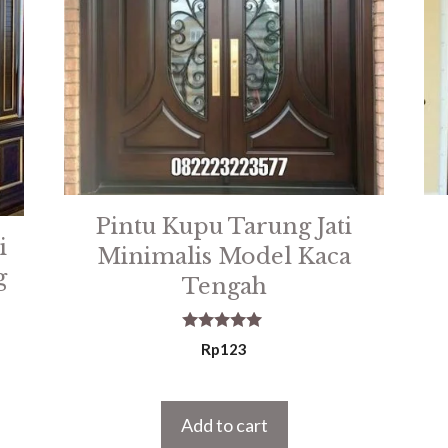
Pintu Kupu Tarung Jati
i
Minimalis Model Kaca
g
Tengah
5.00
Rp
123
out of 5
Add to cart