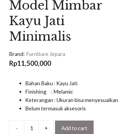
Model Mimbar
Kayu Jati
Minimalis
Brand:
Furniture Jepara
Rp
11,500,000
Bahan Baku : Kayu Jati
Finishing : Melamic
Keterangan : Ukuran bisa menyesuaikan
Belum termasuk aksesoris
-
+
Add to cart
Model