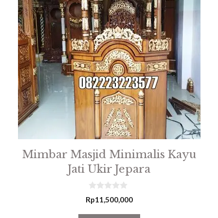
Mimbar Masjid Minimalis Kayu
Jati Ukir Jepara
0
Rp
11,500,000
o
u