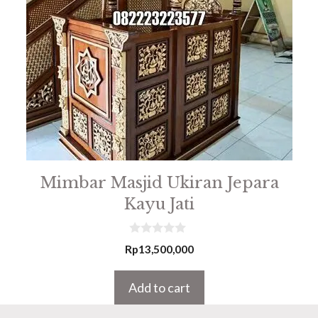
Mimbar Masjid Ukiran Jepara
Kayu Jati
0
Rp
13,500,000
o
u
t
Add to cart
o
f
5