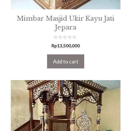
Mimbar Masjid Ukir Kayu Jati
Jepara
0
Rp
13,500,000
o
u
t
Add to cart
o
f
5