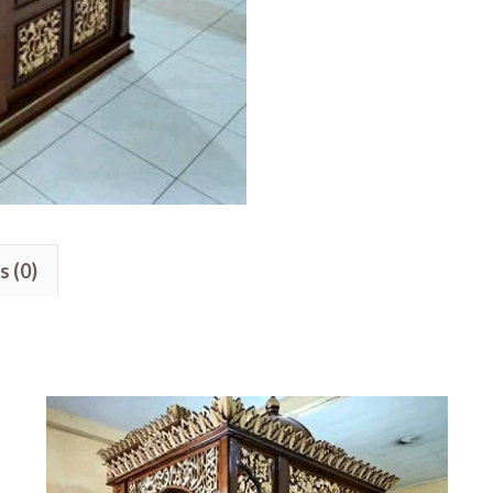
Kayu
Jati
quantity
s (0)