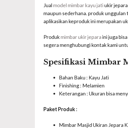
Jual
model mimbar kayu jati
ukir jepar
maupun sederhana. produk unggulan toko
aplikasikan keproduk ini merupakan uk
Produk
mimbar ukir jepara
ini juga bi
segera menghubungi kontak kami unt
Spesifikasi Mimbar M
Bahan Baku : Kayu Jati
Finishing : Melamien
Keterangan : Ukuran bisa men
Paket Produk :
Mimbar Masjid Ukiran Jepara K