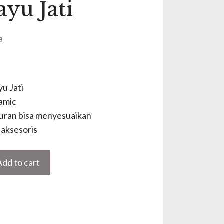
ayu Jati
a
u Jati
amic
uran bisa menyesuaikan
aksesoris
Add to cart