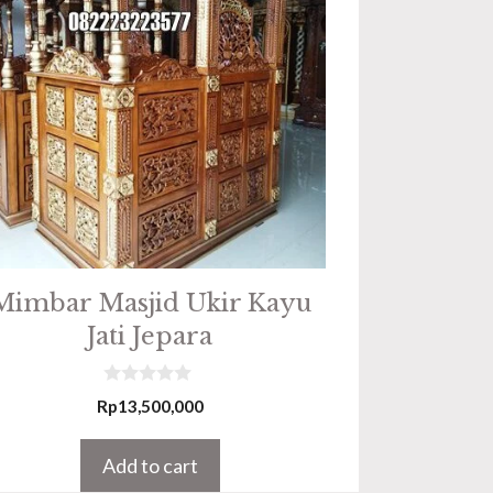
Mimbar Masjid Ukir Kayu
Jati Jepara
0
Rp
13,500,000
o
u
t
Add to cart
o
f