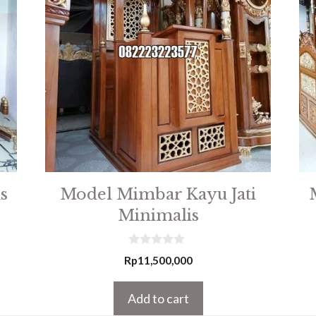
s
Model Mimbar Kayu Jati
Minimalis
0
Rp
11,500,000
o
u
t
Add to cart
o
f