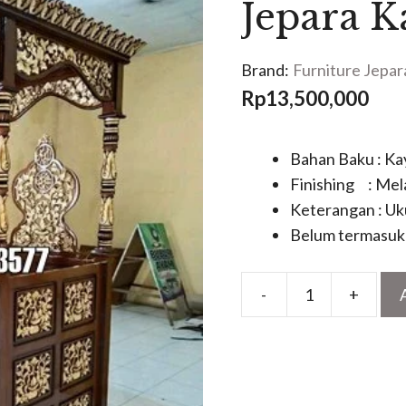
Jepara K
Brand:
Furniture Jepar
Rp
13,500,000
Bahan Baku : Kay
Finishing : Mel
Keterangan : Uk
Belum termasuk 
-
+
Mimbar
Masjid
Ukiran
Jepara