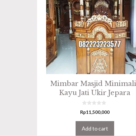
Mimbar Masjid Minimali
Kayu Jati Ukir Jepara
0
Rp
11,500,000
o
u
t
Add to cart
o
f