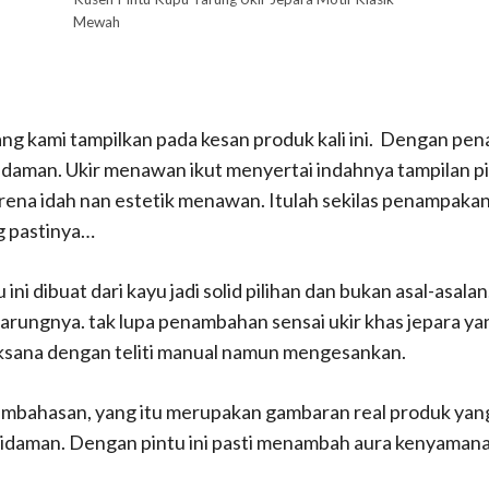
Mewah
ang kami tampilkan pada kesan produk kali ini. Dengan pe
idaman. Ukir menawan ikut menyertai indahnya tampilan pi
rena idah nan estetik menawan. Itulah sekilas penampakan r
g pastinya…
u ini dibuat dari kayu jadi solid pilihan dan bukan asal-asal
tarungnya. tak lupa penambahan sensai ukir khas jepara ya
ksana dengan teliti manual namun mengesankan.
pembahasan, yang itu merupakan gambaran real produk yan
 idaman. Dengan pintu ini pasti menambah aura kenyaman