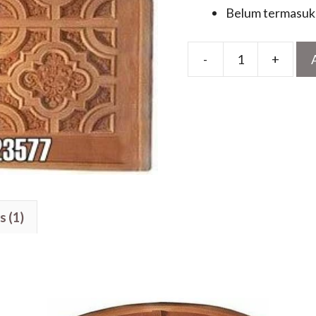
Belum termasuk 
-
+
Kusen
Pintu
Kupu
Tarung
Ukir
Jepara
Motif
Klasik
s (1)
Mewah
quantity