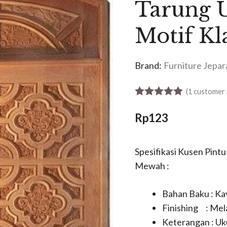
Tarung U
Motif K
Brand:
Furniture Jepar
(
1
customer 
5.00
out of 5
Rp
123
Spesifikasi Kusen Pintu
Mewah :
Bahan Baku : Kay
Finishing : Mel
Keterangan : Uk