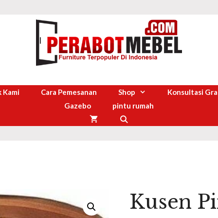
 Kami
Cara Pemesanan
Shop
Konsultasi Gra
Gazebo
pintu rumah
Kusen P