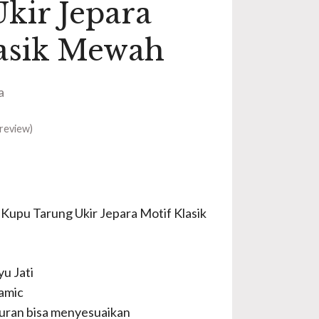
kir Jepara
lasik Mewah
a
review)
 Kupu Tarung Ukir Jepara Motif Klasik
u Jati
amic
uran bisa menyesuaikan