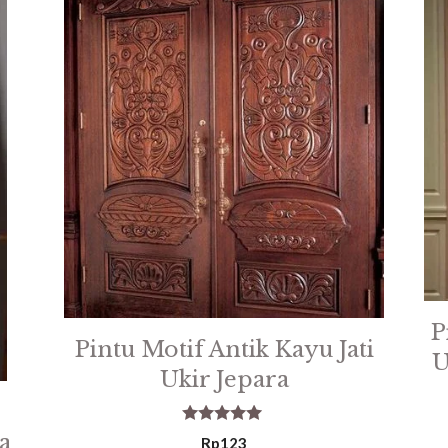
P
Pintu Motif Antik Kayu Jati
U
Ukir Jepara
5.00
a
Rp
123