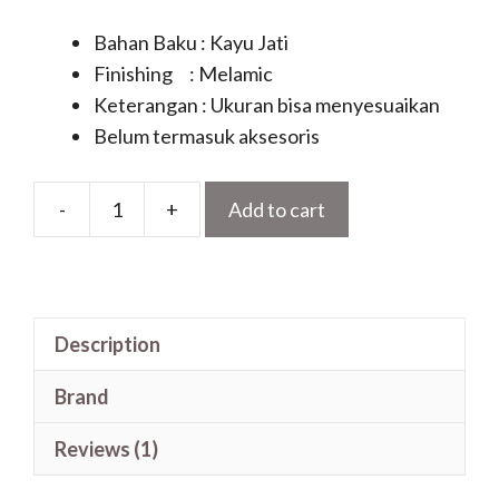
Bahan Baku : Kayu Jati
Finishing : Melamic
Keterangan : Ukuran bisa menyesuaikan
Belum termasuk aksesoris
-
+
Add to cart
Kusen
Pintu
Kupu
Tarung
Description
Jati
Motif
Brand
Daun
Minimalis
Reviews (1)
Kaca