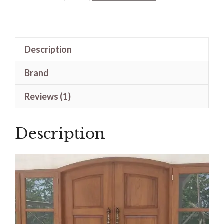
Pintu
Kayu
Jati
Description
Jepara
Model
Brand
Kupu
Tarung
Reviews (1)
Lengkung
quantity
Description