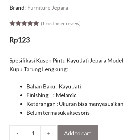
Brand:
Furniture Jepara
(
1
customer review)
5.00
out of 5
Rp
123
Spesifikasi Kusen Pintu Kayu Jati Jepara Model
Kupu Tarung Lengkung:
Bahan Baku : Kayu Jati
Finishing : Melamic
Keterangan : Ukuran bisa menyesuaikan
Belum termasuk aksesoris
-
+
Add to cart
Kusen