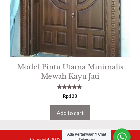
Model Pintu Utama Minimalis
Mewah Kayu Jati
5.00
Rp
123
out of 5
Add to cart
Ada Pertanyaan ? Chat
Copyright 2022 Product Furniture Jepara