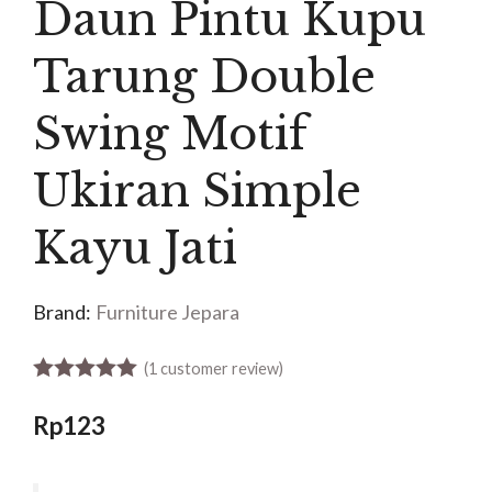
Daun Pintu Kupu
Tarung Double
Swing Motif
Ukiran Simple
Kayu Jati
Brand:
Furniture Jepara
(
1
customer review)
5.00
out of 5
Rp
123