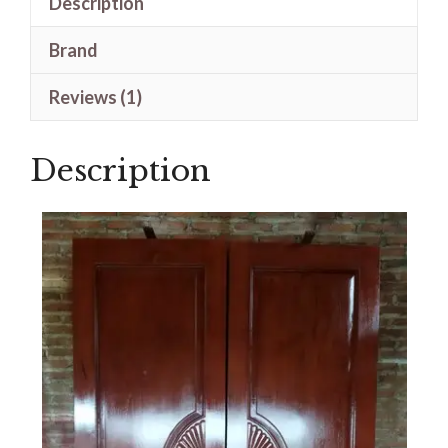
Description
Double
Swing
Brand
Motif
Ukiran
Reviews (1)
Simple
Kayu
Description
Jati
quantity