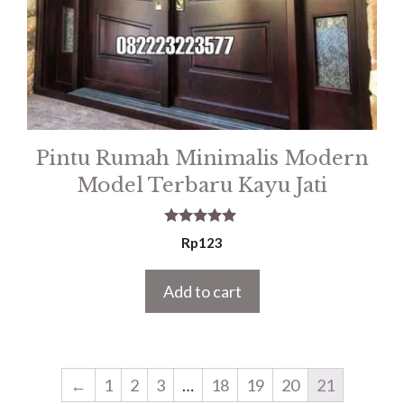
Pintu Rumah Minimalis Modern
Model Terbaru Kayu Jati
5.00
Rp
123
out of 5
Add to cart
←
1
2
3
…
18
19
20
21