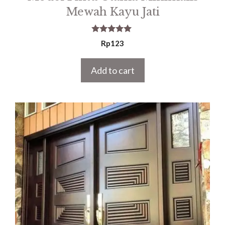
Mewah Kayu Jati
5.00
Rp
123
out of 5
Add to cart