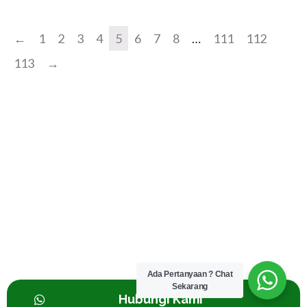
←
1
2
3
4
5
6
7
8
…
111
112
113
→
Pintu Jati Minimalis, Pintu Jati Minimalis Model Terbaru, Pintu Jati
Kupu Tarung, Pintu Jati Ukir, Pintu Jati Mewah, Pintu Jati
Minimalis Kupu Tarung,
Pintu Jati, Pintu Kayu Jati, Model Pintu Kamar Kayu Jati, Harga
Pintu Kayu Jati, Pintu Kupu Tarung Kayu Jati, Harga Pintu Jati,
Daun Pintu Kayu Jati
Pintu Jati Jepara, Pintu Kayu Jati Jepara, Pintu Jati Jepara
Minimalis, Pintu Jati Ukiran Jepara, Kusen Pintu Kayu Jati Jepara
Ada Pertanyaan ? Chat
Sekarang
Kusen Pintu Jati Jepara, Pintu Kayu Jati Jepara
Hubungi Kami