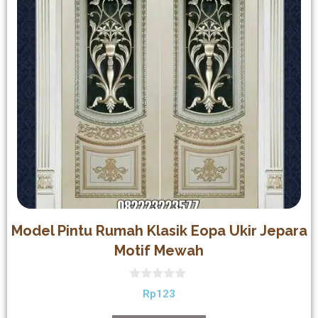
Model Pintu Rumah Klasik Eopa Ukir Jepara
Motif Mewah
0
Rp
123
out
of