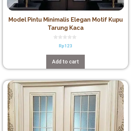
Model Pintu Minimalis Elegan Motif Kupu
Tarung Kaca
0
Rp
123
out
of
5
Add to cart