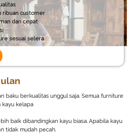
alitas
h ribuan customer
aman dan cepat
si
ure sesuai selera
gulan
baku berkualitas unggul saja. Semua furniture
n kayu kelapa
ebih baik dibandingkan kayu biasa. Apabila kayu
an tidak mudah pecah.