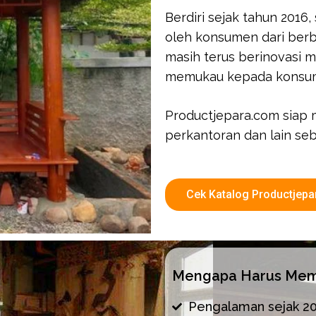
Berdiri sejak tahun 2016
oleh konsumen dari berb
masih terus berinovasi m
memukau kepada konsu
Productjepara.com siap 
perkantoran dan lain seb
Cek Katalog Productjep
Mengapa Harus Memi
Pengalaman sejak 2