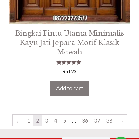
Bingkai Pintu Utama Minimalis
Kayu Jati Jepara Motif Klasik
Mewah
5.00
Rp
123
out of 5
Add to cart
←
1
2
3
4
5
…
36
37
38
→