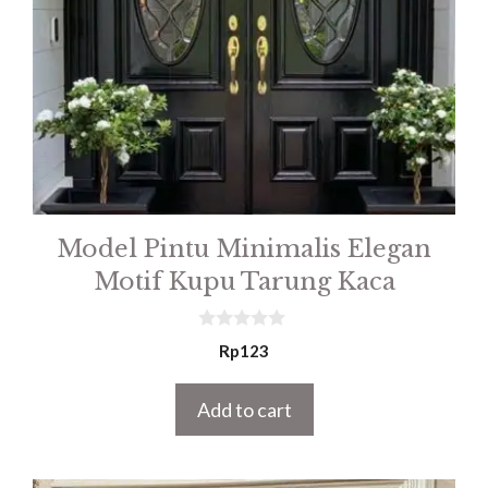
Model Pintu Minimalis Elegan
Motif Kupu Tarung Kaca
0
Rp
123
o
u
t
Add to cart
o
f
5