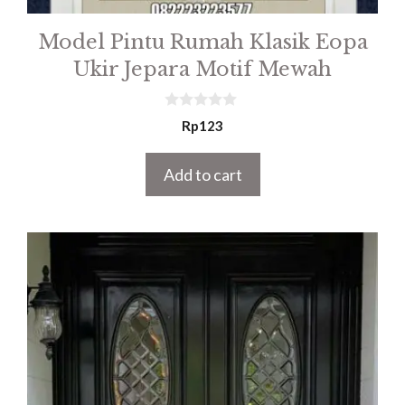
Model Pintu Rumah Klasik Eopa
Ukir Jepara Motif Mewah
0
Rp
123
o
u
t
Add to cart
o
f
5