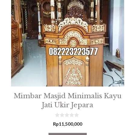
Mimbar Masjid Minimalis Kayu
Jati Ukir Jepara
0
Rp
11,500,000
o
u