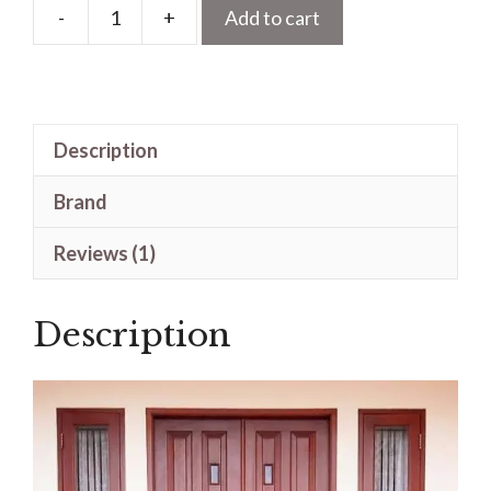
-
+
Add to cart
Pintu
Utama
Minimalis
Modern
Description
Desain
Simple
Brand
Kayu
Jati
Reviews (1)
quantity
Description