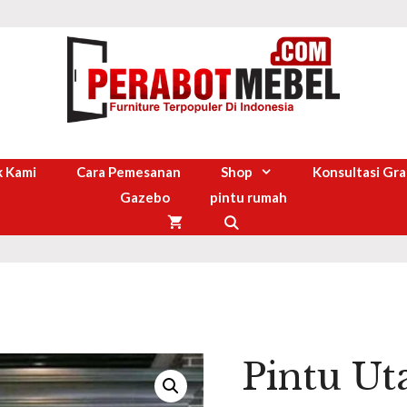
 Kami
Cara Pemesanan
Shop
Konsultasi Gra
Gazebo
pintu rumah
Pintu U