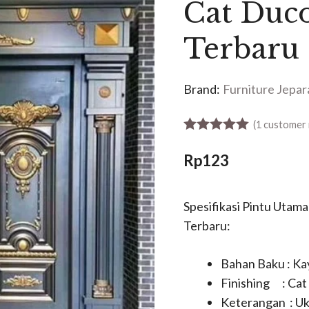
Cat Duco
Terbaru
Brand:
Furniture Jepar
(
1
customer 
5.00
out of 5
Rp
123
Spesifikasi Pintu Utam
Terbaru:
Bahan Baku : K
Finishing : Cat
Keterangan : Uk