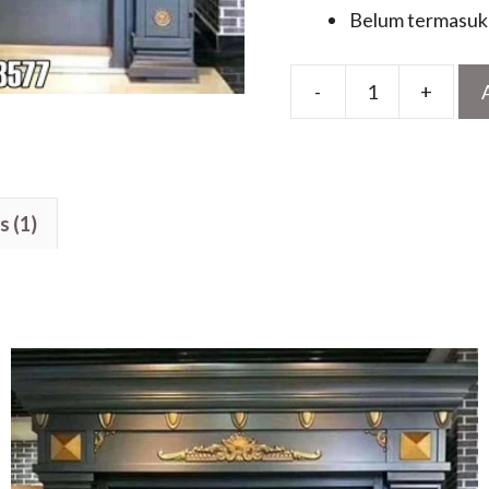
Belum termasuk 
-
+
Pintu
Utama
Mewah
Cat
s (1)
Duco
Ukir
Jepara
Terbaru
quantity