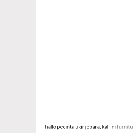
hallo pecinta ukir jepara, kali ini
furnitu