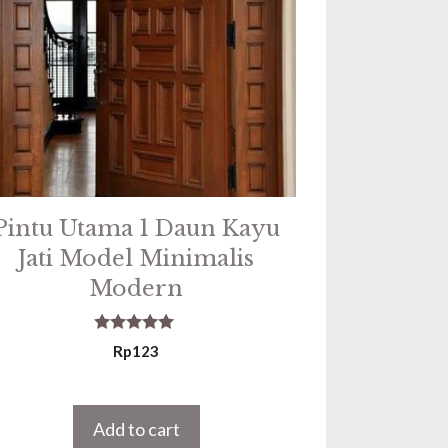
Pintu Utama 1 Daun Kayu
Jati Model Minimalis
Modern
5.00
Rp
123
out of 5
Add to cart