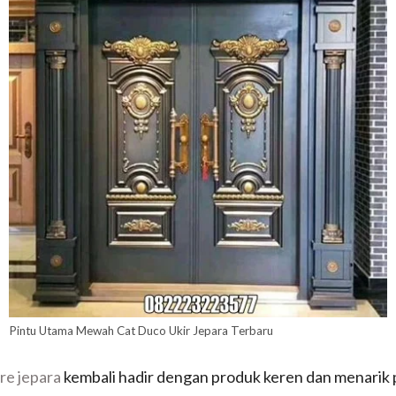
Pintu Utama Mewah Cat Duco Ukir Jepara Terbaru
re jepara
kembali hadir dengan produk keren dan menarik p