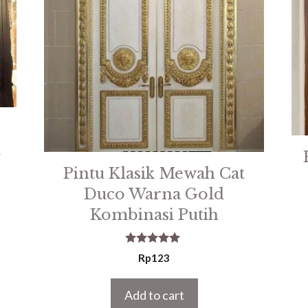
u
Pintu Klasik Mewah Cat
Duco Warna Gold
Kombinasi Putih
5.00
Rp
123
out of 5
Add to cart