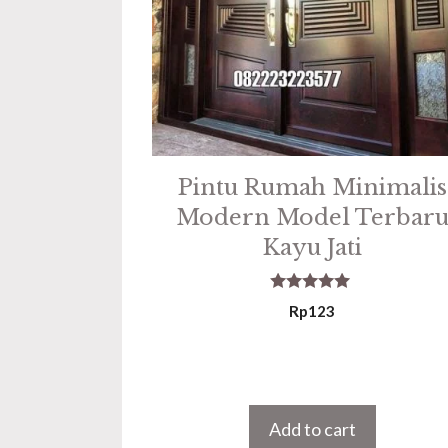
Pintu Rumah Minimalis
Modern Model Terbar
Kayu Jati
5.00
Rp
123
out of 5
Add to cart