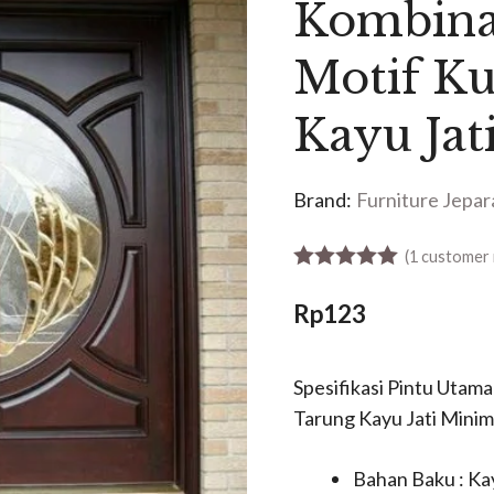
Kombinas
Motif K
Kayu Jat
Brand:
Furniture Jepar
(
1
customer 
5.00
out of 5
Rp
123
Spesifikasi Pintu Utam
Tarung Kayu Jati Minima
Bahan Baku : Kay