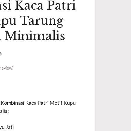
i Kaca Patri
upu Tarung
i Minimalis
a
review)
a Kombinasi Kaca Patri Motif Kupu
lis :
u Jati