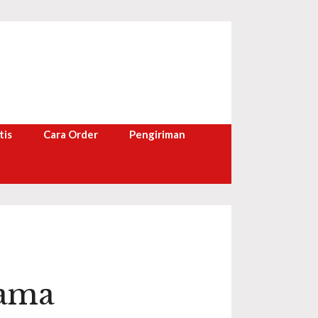
tis
Cara Order
Pengiriman
tama