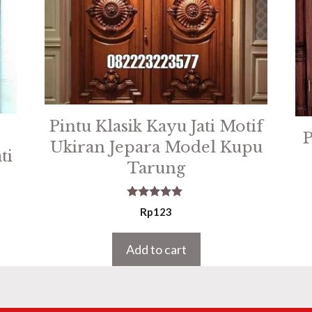
Pintu Klasik Kayu Jati Motif
P
Ukiran Jepara Model Kupu
ti
Tarung
5.00
Rp
123
out of 5
Add to cart