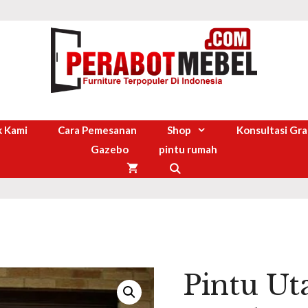
 Kami
Cara Pemesanan
Shop
Konsultasi Gra
Gazebo
pintu rumah
Pintu U