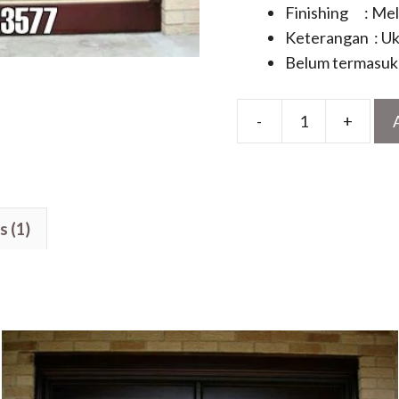
Finishing : Me
Keterangan : Uk
Belum termasuk 
-
+
Pintu
Utama
Kombinasi
Kaca
s (1)
Patri
Motif
Kupu
Tarung
Kayu
Jati
Minimalis