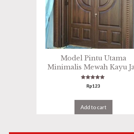
Model Pintu Utama
Minimalis Mewah Kayu Ja
5.00
Rp
123
out of 5
Add to cart