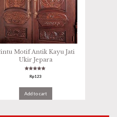
intu Motif Antik Kayu Jati
Ukir Jepara
5.00
Rp
123
out of 5
Add to cart