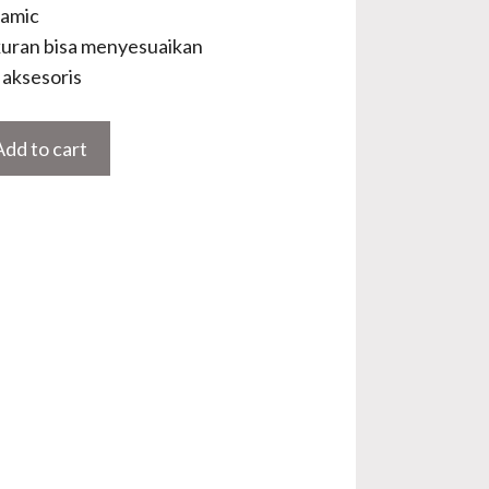
lamic
uran bisa menyesuaikan
aksesoris
Add to cart