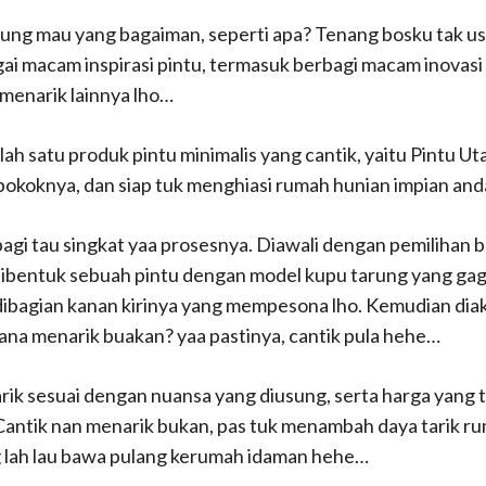
ngung mau yang bagaiman, seperti apa? Tenang bosku tak us
 macam inspirasi pintu, termasuk berbagi macam inovasi 
 menarik lainnya lho…
alah satu produk pintu minimalis yang cantik, yaitu Pintu 
pokoknya, dan siap tuk menghiasi rumah hunian impian and
gi tau singkat yaa prosesnya. Diawali dengan pemilihan ba
lu dibentuk sebuah pintu dengan model kupu tarung yang ga
u dibagian kanan kirinya yang mempesona lho. Kemudian dia
ana menarik buakan? yaa pastinya, cantik pula hehe…
rik sesuai dengan nuansa yang diusung, serta harga yang t
 Cantik nan menarik bukan, pas tuk menambah daya tarik r
g lah lau bawa pulang kerumah idaman hehe…