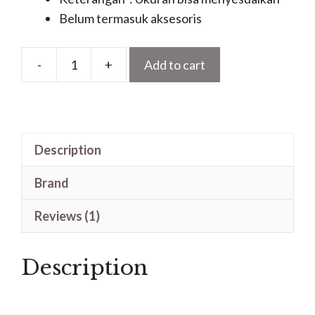
Belum termasuk aksesoris
-
+
Add to cart
Pintu
Ukir
Terbaru
Kayu
Description
Jati
Untuk
Brand
Rumah
Mewah
Reviews (1)
quantity
Description