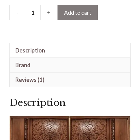
-
+
Add to cart
Pintu
Ukir
Motif
Turki
Description
Kayu
Jati
Brand
Model
Kusen
Reviews (1)
Utama
Kupu
Description
Tarung
quantity